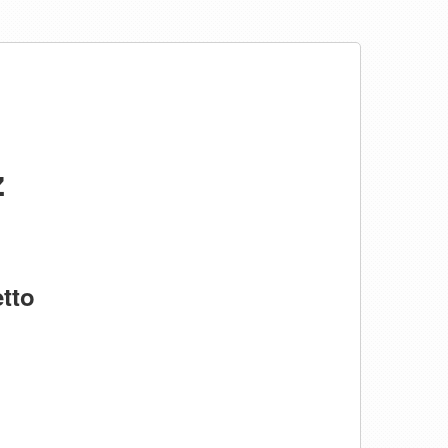
ż
tto